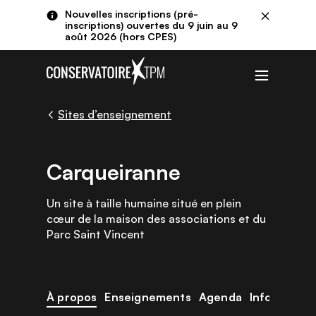
Aller au contenu principal
Panneau de gestion des cookies
Nouvelles inscriptions (pré-
Fermer
inscriptions) ouvertes du 9 juin au 9
août 2026 (hors CPES)
Menu
Sites d’enseignement
Carqueiranne
Un site à taille humaine situé en plein
cœur de la maison des associations et du
Parc Saint Vincent
À propos
Enseignements
Agenda
Infos prati