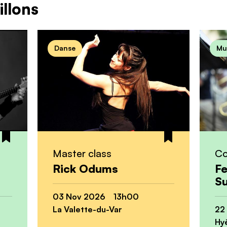
llons
Danse
Mu
Master class
Co
Rick Odums
Fe
Su
03 Nov 2026 13h00
La Valette-du-Var
22
Hy