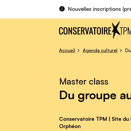
Aller au contenu principal
Panneau de gestion des cookies
Nouvelles inscriptions (pr
Accueil
Agenda culturel
Du
Master class
Du groupe au
Conservatoire TPM | Site du P
Orphéon