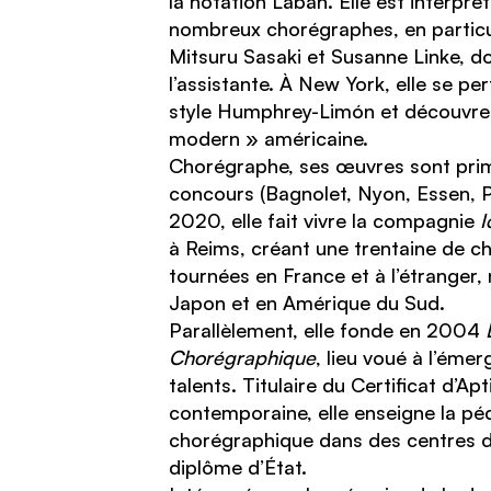
la notation Laban. Elle est interprè
nombreux chorégraphes, en particu
Mitsuru Sasaki et Susanne Linke, do
l’assistante. À New York, elle se pe
style Humphrey-Limón et découvre 
modern » américaine.
Chorégraphe, ses œuvres sont prim
concours (Bagnolet, Nyon, Essen, P
2020, elle fait vivre la compagnie
I
à Reims, créant une trentaine de c
tournées en France et à l’étranger
Japon et en Amérique du Sud.
Parallèlement, elle fonde en 2004
L
Chorégraphique
, lieu voué à l’éme
talents. Titulaire du Certificat d’A
contemporaine, elle enseigne la péd
chorégraphique dans des centres 
diplôme d’État.