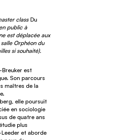
master class
Du
en public à
nne est déplacée aux
 salle Orphéon du
les si souhaité).
s-Breuker est
ue. Son parcours
s maîtres de la
e.
berg, elle poursuit
ciée en sociologie
rsus de quatre ans
étudie plus
-Leeder et aborde