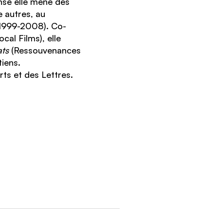
nse elle mène des
e autres, au
1999-2008). Co-
ocal Films), elle
ats
(Ressouvenances
tiens.
rts et des Lettres.