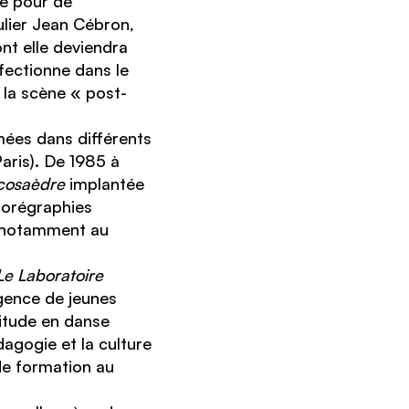
te pour de
lier Jean Cébron,
nt elle deviendra
rfectionne dans le
la scène « post-
ées dans différents
aris). De 1985 à
cosaèdre
implantée
horégraphies
, notamment au
e Laboratoire
rgence de jeunes
ptitude en danse
agogie et la culture
de formation au