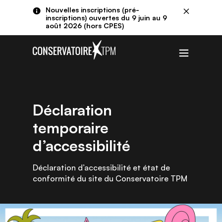
Aller au contenu principal
Panneau de gestion des cookies
Nouvelles inscriptions (pré-
Fermer
inscriptions) ouvertes du 9 juin au 9
août 2026 (hors CPES)
Menu
Déclaration
temporaire
d’accessibilité
Déclaration d’accessibilité et état de
conformité du site du Conservatoire TPM