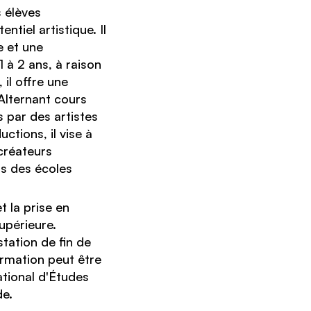
s élèves
ntiel artistique. Il
 et une
1 à 2 ans, à raison
il offre une
Alternant cours
 par des artistes
uctions, il vise à
créateurs
s des écoles
 la prise en
upérieure.
tation de fin de
ormation peut être
tional d'Études
de.