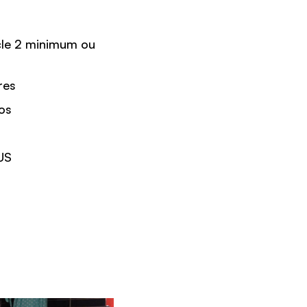
ycle 2 minimum ou
res
éos
US