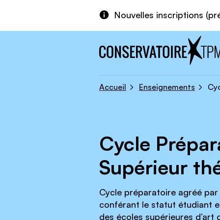
Aller au contenu principal
Panneau de gestion des cookies
Nouvelles inscriptions (pr
Accueil
Enseignements
Cyc
Cycle Prépar
Supérieur th
Cycle préparatoire agréé par l
conférant le statut étudiant 
des écoles supérieures d’art