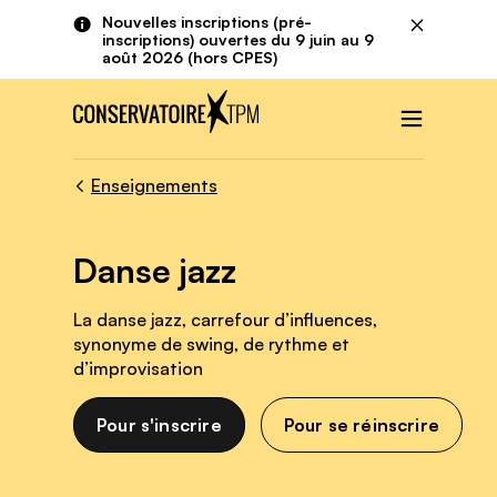
Aller au contenu principal
Panneau de gestion des cookies
Nouvelles inscriptions (pré-
Fermer
inscriptions) ouvertes du 9 juin au 9
août 2026 (hors CPES)
Menu
Enseignements
Danse jazz
La danse jazz, carrefour d’influences,
synonyme de swing, de rythme et
d’improvisation
Pour s'inscrire
Pour se réinscrire