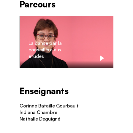
Parcours
La danse par la
conseillère aux
études
Play
Enseignants
Corinne Bataille Gourbault
Indiana Chambre
Nathalie Deguigné