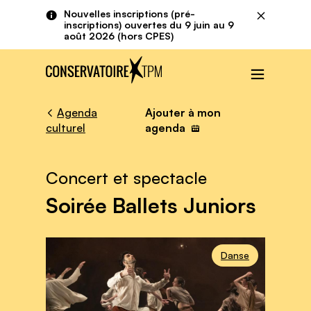
Aller au contenu principal
Panneau de gestion des cookies
Nouvelles inscriptions (pré-
Fermer
inscriptions) ouvertes du 9 juin au 9
août 2026 (hors CPES)
Menu
Agenda
Ajouter à mon
culturel
agenda
Concert et spectacle
Soirée Ballets Juniors
Danse