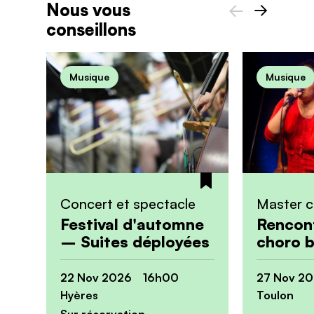
Nous vous
conseillons
Précédent
Suivant
Musique
Musique
Concert et spectacle
Master c
Festival d'automne
Rencont
– Suites déployées
choro b
22 Nov 2026 16h00
27 Nov 2
Hyères
Toulon
Sur réservation