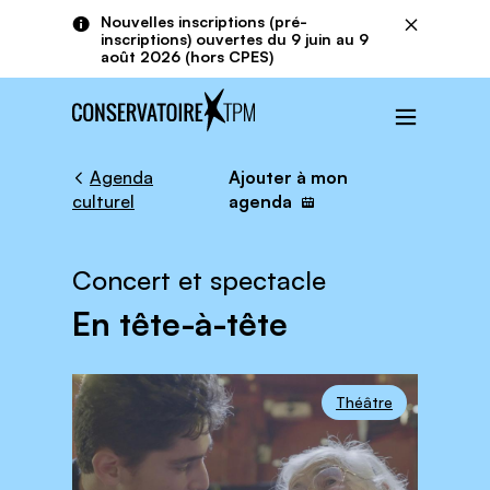
Aller au contenu principal
Panneau de gestion des cookies
Nouvelles inscriptions (pré-
Fermer
inscriptions) ouvertes du 9 juin au 9
août 2026 (hors CPES)
Menu
Agenda
Ajouter à mon
culturel
agenda
Concert et spectacle
En tête-à-tête
Théâtre