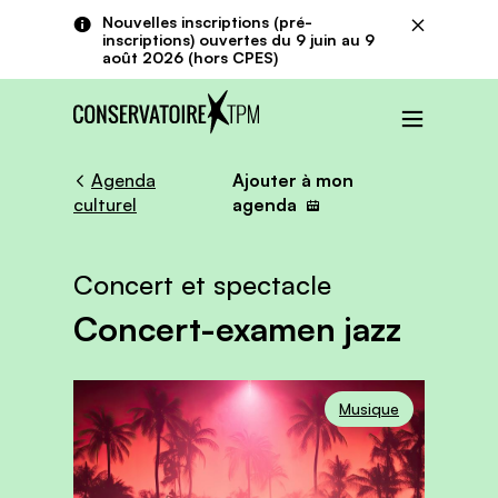
Aller au contenu principal
Panneau de gestion des cookies
Nouvelles inscriptions (pré-
Fermer
inscriptions) ouvertes du 9 juin au 9
août 2026 (hors CPES)
Menu
Agenda
Ajouter à mon
culturel
agenda
Concert et spectacle
Concert-examen jazz
Musique