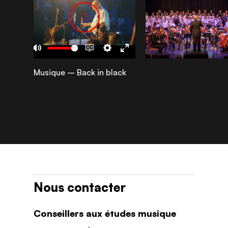
Play
05:17
ay
Mute
Enable
Settings
Enter
Musique – Back in black
captions
fullscreen
Nous contacter
Conseillers aux études musique