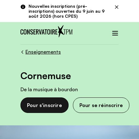
Aller au contenu principal
Panneau de gestion des cookies
Nouvelles inscriptions (pré-
Fermer
inscriptions) ouvertes du 9 juin au 9
août 2026 (hors CPES)
Menu
Enseignements
Cornemuse
De la musique à bourdon
Pour s'inscrire
Pour se réinscrire