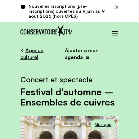
Aller au contenu principal
Panneau de gestion des cookies
Nouvelles inscriptions (pré-
Fermer
inscriptions) ouvertes du 9 juin au 9
août 2026 (hors CPES)
Menu
Agenda
Ajouter à mon
culturel
agenda
Concert et spectacle
Festival d'automne –
Ensembles de cuivres
Musique