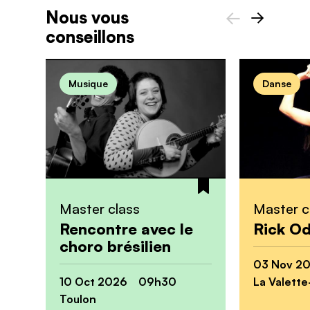
Nous vous
conseillons
Précédent
Suivant
Musique
Danse
Master class
Master c
Rencontre avec le
Rick O
choro brésilien
03 Nov 2
10 Oct 2026 09h30
La Valette
Toulon