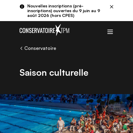
Aller au contenu principal
Panneau de gestion des cookies
Nouvelles inscriptions (pré-
Fermer
inscriptions) ouvertes du 9 juin au 9
août 2026 (hors CPES)
Menu
Conservatoire
Saison culturelle