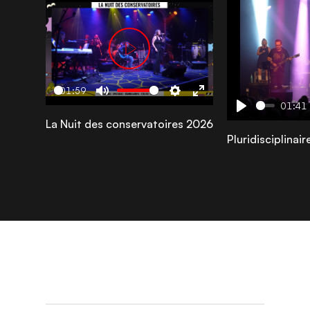
Play
01:59
Play
Mute
Settings
Enter
01:41
Play
La Nuit des conservatoires 2026
fullscreen
Pluridisciplinai